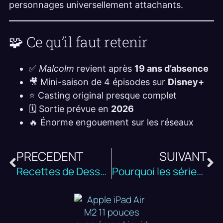
personnages universellement attachants.
🧩 Ce qu’il faut retenir
✅
Malcolm
revient après
19 ans d’absence
🎥 Mini-saison de 4 épisodes sur
Disney+
⭐ Casting original presque complet
🗓️ Sortie prévue en
2026
🔥 Énorme engouement sur les réseaux
PRECEDENT
SUIVANT
Recettes de Desserts Sains et Gourmands
Pourquoi les séries cultes des années 2000 font leur retour ?