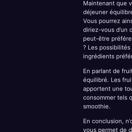
Maintenant que vo
déjeuner équilibr
Vous pourrez ain
diriez-vous d’un d
peut-être préfér
? Les possibilités 
ingrédients préfé
En parlant de frui
équilibré. Les fru
apportent une to
consommer tels qu
smoothie.
En conclusion, n’
vous permet de d