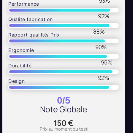
93
%
Performance
92
%
Qualité fabrication
88
%
Rapport qualilté/ Prix
90
%
Ergonomie
95
%
Durabilité
92
%
Design
0
/5
Note Globale
150
€
Prix au moment du test