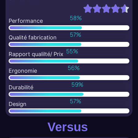
78
%
Performance
77
%
Qualité fabrication
74
%
Rapport qualilté/ Prix
76
%
Ergonomie
80
%
Durabilité
77
%
Design
Versus