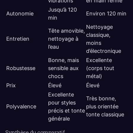
vibrations
en main ferme
Jusqu’à 120
Autonomie
Environ 120 min
min
Nettoyage
Tête amovible,
classique,
Entretien
nettoyage à
moins
l’eau
d’électronique
Bonne, mais
Excellente
Robustesse
sensible aux
(corps tout
chocs
métal)
Prix
Élevé
Élevé
Excellente
Très bonne,
pour styles
Polyvalence
plus orientée
précis et tonte
tonte classique
générale
Synthèse du comparatif