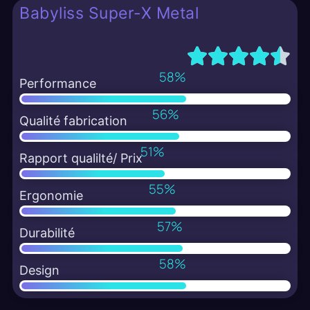
Babyliss Super-X Metal
79
%
Performance
76
%
Qualité fabrication
69
%
Rapport qualilté/ Prix
74
%
Ergonomie
77
%
Durabilité
79
%
Design