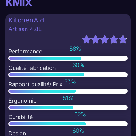
kMix
KitchenAid
Artisan 4.8L
91
%
Performance
95
%
Qualité fabrication
84
%
Rapport qualilté/ Prix
81
%
Ergonomie
97
%
Durabilité
95
%
Design