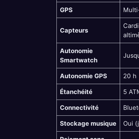
GPS
Mult
Cardi
Capteurs
altim
Autonomie
Jusqu
Smartwatch
Autonomie GPS
20 h 
Étanchéité
5 AT
Connectivité
Bluet
Stockage musique
Oui (