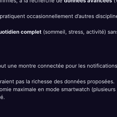
nfirmés, à la recherche de
données avancées
(
 pratiquent occasionnellement d’autres disciplin
quotidien complet
(sommeil, stress, activité) sans
t une montre connectée pour les notifications e
eraient pas la richesse des données proposées.
onomie maximale en mode smartwatch (plusieurs
é.