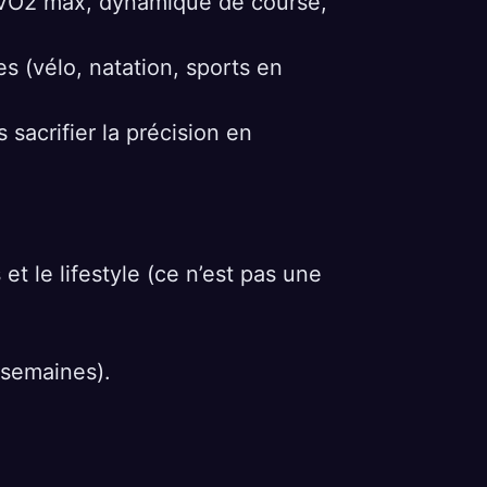
VO2 max, dynamique de course,
es (vélo, natation, sports en
 sacrifier la précision en
t le lifestyle (ce n’est pas une
 semaines).