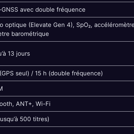
i-GNSS avec double fréquence
o optique (Elevate Gen 4), SpO₂, accéléromètr
ètre barométrique
’à 13 jours
(GPS seul) / 15 h (double fréquence)
M
ooth, ANT+, Wi-Fi
jusqu’à 500 titres)