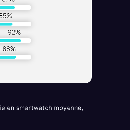
85
%
92
%
88
%
ie en smartwatch moyenne,