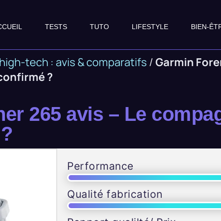
CCUEIL
TESTS
TUTO
LIFESTYLE
BIEN-ÊT
high-tech : avis & comparatifs
/
Garmin Forer
confirmé ?
er 265 avis – Le compag
 ?
Performance
Qualité fabrication