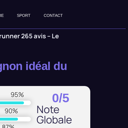
RE
SPORT
CONTACT
unner 265 avis – Le
non idéal du
95
%
0
/5
Note
90
%
Globale
87
%