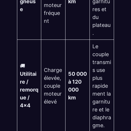
gneus
km
garnitu
moteur
e
res et
fréque
du
nt
plateau
.
Le
couple
transmi
🚚
Charge
s use
Utilitai
50 000
élevée,
plus
re /
à 120
couple
rapide
remorq
000
moteur
ment la
ue /
km
élevé
garnitu
4×4
re et le
diaphra
gme.