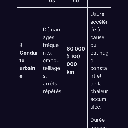
es
ne
Usure
accélér
Démarr
ée à
ages
cause
🚦
fréque
du
60 000
Condui
nts,
patinag
à 100
te
embou
e
000
urbain
teillage
consta
km
e
s,
nt et
arrêts
de la
répétés
chaleur
accum
ulée.
Durée
moyen