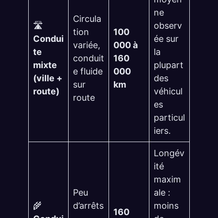
ne
Circula
🛣️
observ
tion
100
Condui
ée sur
variée,
000 à
te
la
conduit
160
mixte
plupart
e fluide
000
(ville +
des
sur
km
route)
véhicul
route
es
particul
iers.
Longév
ité
maxim
Peu
ale :
🌾
d’arrêts
moins
160