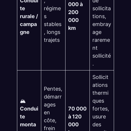
Condui
,
de
000 à
te
régime
sollicita
200
rurale /
s
tions,
000
campa
stables
embray
km
gne
, longs
age
trajets
rareme
nt
sollicité
.
Sollicit
ations
Pentes,
thermi
démarr
🏔️
ques
ages
Condui
70 000
fortes,
en
te
à 120
usure
côte,
monta
000
des
frein